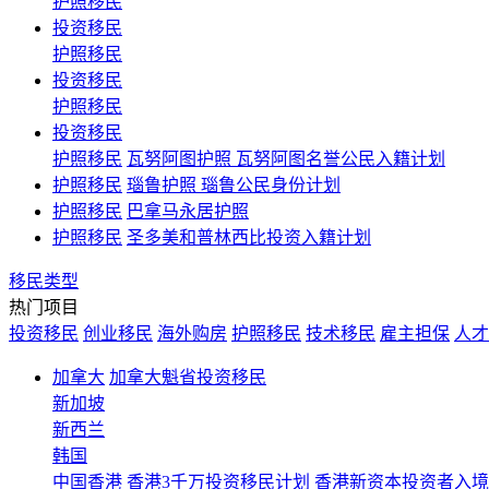
护照移民
投资移民
护照移民
投资移民
护照移民
投资移民
护照移民
瓦努阿图护照 瓦努阿图名誉公民入籍计划
护照移民
瑙鲁护照 瑙鲁公民身份计划
护照移民
巴拿马永居护照
护照移民
圣多美和普林西比投资入籍计划
移民类型
热门项目
投资移民
创业移民
海外购房
护照移民
技术移民
雇主担保
人才
加拿大
加拿大魁省投资移民
新加坡
新西兰
韩国
中国香港
香港3千万投资移民计划 香港新资本投资者入