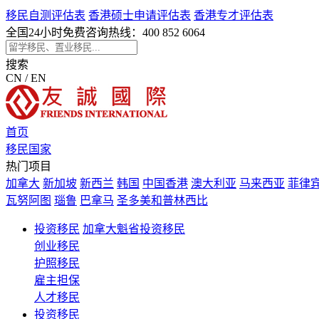
移民自测评估表
香港硕士申请评估表
香港专才评估表
全国24小时免费咨询热线：
400 852 6064
搜索
CN / EN
首页
移民国家
热门项目
加拿大
新加坡
新西兰
韩国
中国香港
澳大利亚
马来西亚
菲律
瓦努阿图
瑙鲁
巴拿马
圣多美和普林西比
投资移民
加拿大魁省投资移民
创业移民
护照移民
雇主担保
人才移民
投资移民