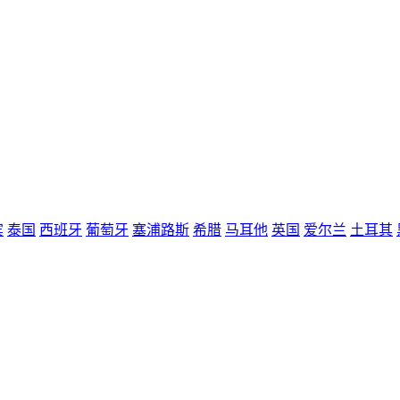
宾
泰国
西班牙
葡萄牙
塞浦路斯
希腊
马耳他
英国
爱尔兰
土耳其