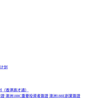
境计划
划（香港高才通）
簽證
澳洲188C重要投資者簽證
澳洲188E創業簽證