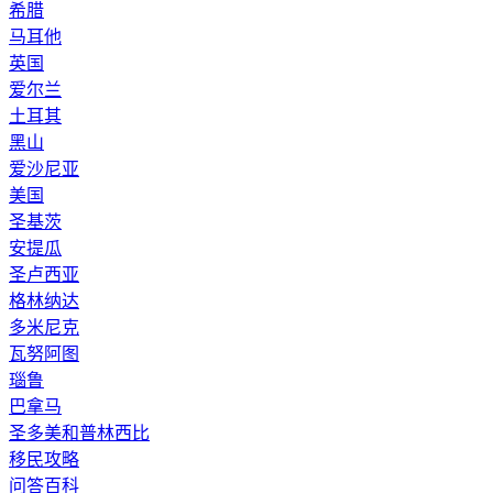
希腊
马耳他
英国
爱尔兰
土耳其
黑山
爱沙尼亚
美国
圣基茨
安提瓜
圣卢西亚
格林纳达
多米尼克
瓦努阿图
瑙鲁
巴拿马
圣多美和普林西比
移民攻略
问答百科