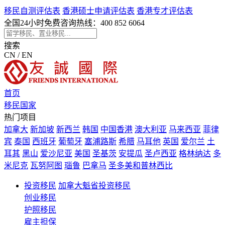
移民自测评估表
香港硕士申请评估表
香港专才评估表
全国24小时免费咨询热线：
400 852 6064
搜索
CN / EN
首页
移民国家
热门项目
加拿大
新加坡
新西兰
韩国
中国香港
澳大利亚
马来西亚
菲律
宾
泰国
西班牙
葡萄牙
塞浦路斯
希腊
马耳他
英国
爱尔兰
土
耳其
黑山
爱沙尼亚
美国
圣基茨
安提瓜
圣卢西亚
格林纳达
多
米尼克
瓦努阿图
瑙鲁
巴拿马
圣多美和普林西比
投资移民
加拿大魁省投资移民
创业移民
护照移民
雇主担保