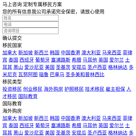
马上咨询 定制专属移民方案
您的所有信息我公司承诺完全保密，请放心使用
确认提交
移民国家
加拿大
新加坡
新西兰
韩国
中国香港
澳大利亚
马来西亚
菲律
宾
泰国
西班牙
葡萄牙
塞浦路斯
希腊
马耳他
英国
爱尔兰
土
耳其
黑山
爱沙尼亚
美国
圣基茨
安提瓜
圣卢西亚
格林纳达
多
米尼克
瓦努阿图
瑙鲁
巴拿马
圣多美和普林西比
移民类型
投资移民
创业移民
海外购房
护照移民
技术移民
雇主担保
人
才移民
国际教育
国际教育
海外购房
加拿大
新加坡
新西兰
韩国
中国香港
澳大利亚
马来西亚
菲律
宾
泰国
西班牙
葡萄牙
塞浦路斯
希腊
马耳他
英国
爱尔兰
土
耳其
黑山
爱沙尼亚
美国
圣基茨
安提瓜
圣卢西亚
格林纳达
多