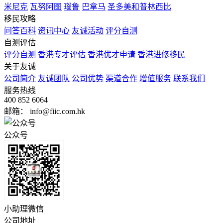
米尼克
瓦努阿图
瑙鲁
巴拿马
圣多美和普林西比
移民攻略
问答百科
资讯中心
友诚活动
评分自测
自测评估
评分自测
香港专才评估
香港优才申请
香港进修移民
关于友诚
公司简介
友诚团队
公司优势
渠道合作
增值服务
联系我们
服务热线
400 852 6064
邮箱： info@fiic.com.hk
公众号
小助理微信
公司地址