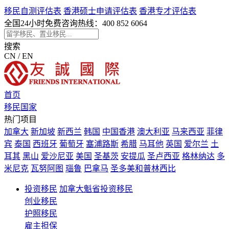
移民自测评估表
香港硕士申请评估表
香港专才评估表
全国24小时免费咨询热线：
400 852 6064
搜索
CN / EN
首页
移民国家
热门项目
加拿大
新加坡
新西兰
韩国
中国香港
澳大利亚
马来西亚
菲律
宾
泰国
西班牙
葡萄牙
塞浦路斯
希腊
马耳他
英国
爱尔兰
土
耳其
黑山
爱沙尼亚
美国
圣基茨
安提瓜
圣卢西亚
格林纳达
多
米尼克
瓦努阿图
瑙鲁
巴拿马
圣多美和普林西比
投资移民
加拿大魁省投资移民
创业移民
护照移民
雇主担保