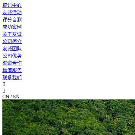
资讯中心
友诚活动
评分自测
成功案例
关于友诚
公司简介
友诚团队
公司优势
渠道合作
增值服务
联系我们


CN / EN