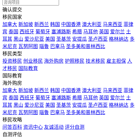
确认提交
移民国家
加拿大
新加坡
新西兰
韩国
中国香港
澳大利亚
马来西亚
菲律
宾
泰国
西班牙
葡萄牙
塞浦路斯
希腊
马耳他
英国
爱尔兰
土
耳其
黑山
爱沙尼亚
美国
圣基茨
安提瓜
圣卢西亚
格林纳达
多
米尼克
瓦努阿图
瑙鲁
巴拿马
圣多美和普林西比
移民类型
投资移民
创业移民
海外购房
护照移民
技术移民
雇主担保
人
才移民
国际教育
国际教育
海外购房
加拿大
新加坡
新西兰
韩国
中国香港
澳大利亚
马来西亚
菲律
宾
泰国
西班牙
葡萄牙
塞浦路斯
希腊
马耳他
英国
爱尔兰
土
耳其
黑山
爱沙尼亚
美国
圣基茨
安提瓜
圣卢西亚
格林纳达
多
米尼克
瓦努阿图
瑙鲁
巴拿马
圣多美和普林西比
移民攻略
问答百科
资讯中心
友诚活动
评分自测
自测评估