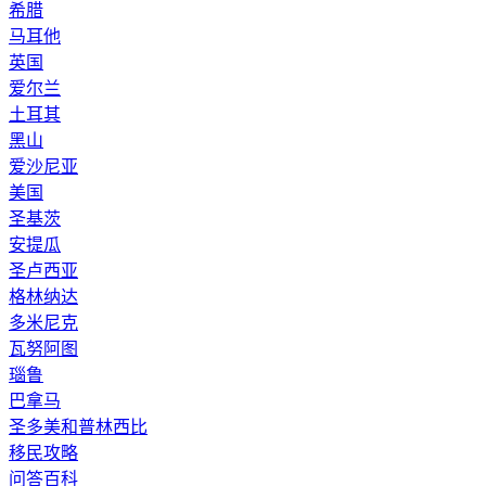
希腊
马耳他
英国
爱尔兰
土耳其
黑山
爱沙尼亚
美国
圣基茨
安提瓜
圣卢西亚
格林纳达
多米尼克
瓦努阿图
瑙鲁
巴拿马
圣多美和普林西比
移民攻略
问答百科