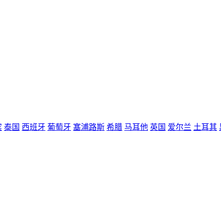
宾
泰国
西班牙
葡萄牙
塞浦路斯
希腊
马耳他
英国
爱尔兰
土耳其