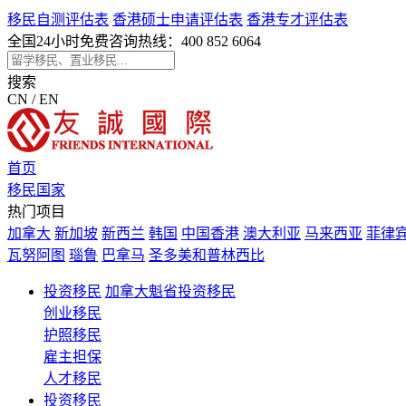
移民自测评估表
香港硕士申请评估表
香港专才评估表
全国24小时免费咨询热线：
400 852 6064
搜索
CN / EN
首页
移民国家
热门项目
加拿大
新加坡
新西兰
韩国
中国香港
澳大利亚
马来西亚
菲律
瓦努阿图
瑙鲁
巴拿马
圣多美和普林西比
投资移民
加拿大魁省投资移民
创业移民
护照移民
雇主担保
人才移民
投资移民