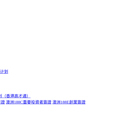
境计划
划（香港高才通）
簽證
澳洲188C重要投資者簽證
澳洲188E創業簽證