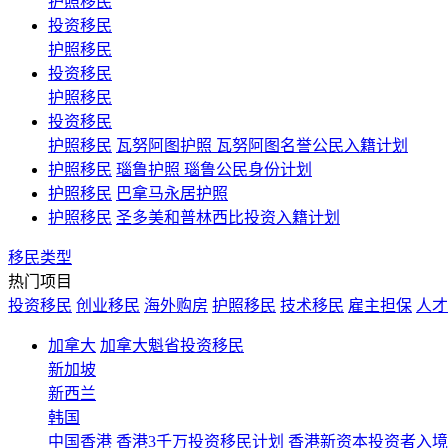
护照移民
投资移民
护照移民
投资移民
护照移民
投资移民
护照移民
瓦努阿图护照 瓦努阿图名誉公民入籍计划
护照移民
瑙鲁护照 瑙鲁公民身份计划
护照移民
巴拿马永居护照
护照移民
圣多美和普林西比投资入籍计划
移民类型
热门项目
投资移民
创业移民
海外购房
护照移民
技术移民
雇主担保
人才
加拿大
加拿大魁省投资移民
新加坡
新西兰
韩国
中国香港
香港3千万投资移民计划 香港新资本投资者入