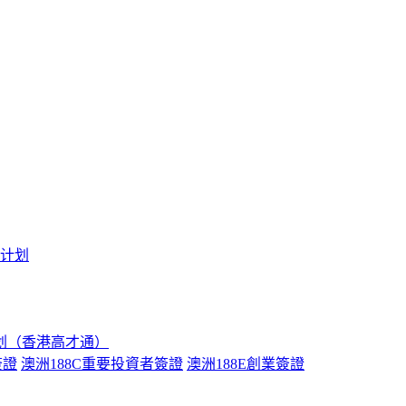
境计划
划（香港高才通）
簽證
澳洲188C重要投資者簽證
澳洲188E創業簽證