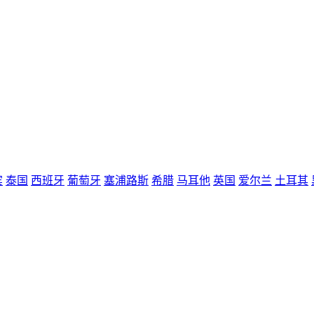
宾
泰国
西班牙
葡萄牙
塞浦路斯
希腊
马耳他
英国
爱尔兰
土耳其