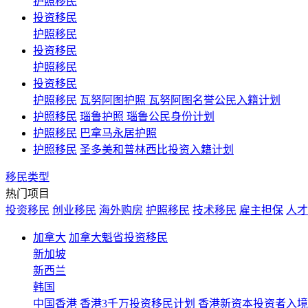
护照移民
投资移民
护照移民
投资移民
护照移民
投资移民
护照移民
瓦努阿图护照 瓦努阿图名誉公民入籍计划
护照移民
瑙鲁护照 瑙鲁公民身份计划
护照移民
巴拿马永居护照
护照移民
圣多美和普林西比投资入籍计划
移民类型
热门项目
投资移民
创业移民
海外购房
护照移民
技术移民
雇主担保
人才
加拿大
加拿大魁省投资移民
新加坡
新西兰
韩国
中国香港
香港3千万投资移民计划 香港新资本投资者入