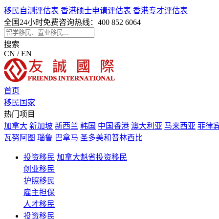
移民自测评估表
香港硕士申请评估表
香港专才评估表
全国24小时免费咨询热线：
400 852 6064
搜索
CN / EN
首页
移民国家
热门项目
加拿大
新加坡
新西兰
韩国
中国香港
澳大利亚
马来西亚
菲律
瓦努阿图
瑙鲁
巴拿马
圣多美和普林西比
投资移民
加拿大魁省投资移民
创业移民
护照移民
雇主担保
人才移民
投资移民