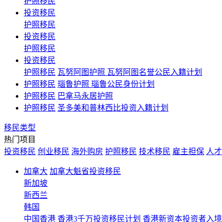
护照移民
投资移民
护照移民
投资移民
护照移民
投资移民
护照移民
瓦努阿图护照 瓦努阿图名誉公民入籍计划
护照移民
瑙鲁护照 瑙鲁公民身份计划
护照移民
巴拿马永居护照
护照移民
圣多美和普林西比投资入籍计划
移民类型
热门项目
投资移民
创业移民
海外购房
护照移民
技术移民
雇主担保
人才
加拿大
加拿大魁省投资移民
新加坡
新西兰
韩国
中国香港
香港3千万投资移民计划 香港新资本投资者入