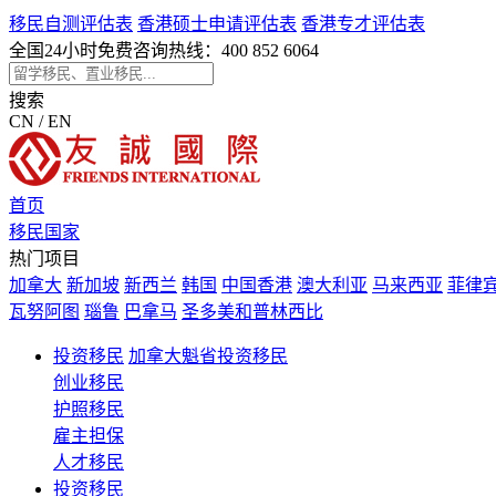
移民自测评估表
香港硕士申请评估表
香港专才评估表
全国24小时免费咨询热线：
400 852 6064
搜索
CN / EN
首页
移民国家
热门项目
加拿大
新加坡
新西兰
韩国
中国香港
澳大利亚
马来西亚
菲律
瓦努阿图
瑙鲁
巴拿马
圣多美和普林西比
投资移民
加拿大魁省投资移民
创业移民
护照移民
雇主担保
人才移民
投资移民