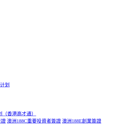
境计划
划（香港高才通）
簽證
澳洲188C重要投資者簽證
澳洲188E創業簽證