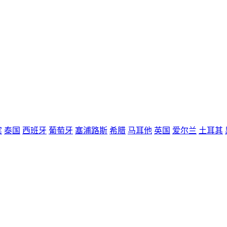
宾
泰国
西班牙
葡萄牙
塞浦路斯
希腊
马耳他
英国
爱尔兰
土耳其