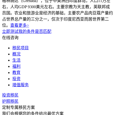
格林纳达（Grenada），位于中美洲西印度群岛，人口11万左
右，人均GDP 9300美元左右。主要宗教为天主教，英联邦成
员国。农业和旅游业是经济的基础，主要农产品肉豆蔻产量约
占世界总产量的三分之一，仅次于印度尼西亚而居世界第二
位。
查看更多>
立即测试我的条件是否匹配
在线咨询
移民项目
概况
生活
福利
教育
投资
增值服务
投资移民
护照移民
定制专属移民方案
我们会根据您的条件给出最优方案