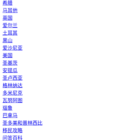
希腊
马耳他
英国
爱尔兰
土耳其
黑山
爱沙尼亚
美国
圣基茨
安提瓜
圣卢西亚
格林纳达
多米尼克
瓦努阿图
瑙鲁
巴拿马
圣多美和普林西比
移民攻略
问答百科