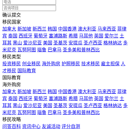
确认提交
移民国家
加拿大
新加坡
新西兰
韩国
中国香港
澳大利亚
马来西亚
菲律
宾
泰国
西班牙
葡萄牙
塞浦路斯
希腊
马耳他
英国
爱尔兰
土
耳其
黑山
爱沙尼亚
美国
圣基茨
安提瓜
圣卢西亚
格林纳达
多
米尼克
瓦努阿图
瑙鲁
巴拿马
圣多美和普林西比
移民类型
投资移民
创业移民
海外购房
护照移民
技术移民
雇主担保
人
才移民
国际教育
国际教育
海外购房
加拿大
新加坡
新西兰
韩国
中国香港
澳大利亚
马来西亚
菲律
宾
泰国
西班牙
葡萄牙
塞浦路斯
希腊
马耳他
英国
爱尔兰
土
耳其
黑山
爱沙尼亚
美国
圣基茨
安提瓜
圣卢西亚
格林纳达
多
米尼克
瓦努阿图
瑙鲁
巴拿马
圣多美和普林西比
移民攻略
问答百科
资讯中心
友诚活动
评分自测