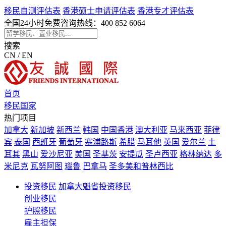
移民自测评估表
香港硕士申请评估表
香港专才评估表
全国24小时免费咨询热线：
400 852 6064
搜索
CN / EN
首页
移民国家
热门项目
加拿大
新加坡
新西兰
韩国
中国香港
澳大利亚
马来西亚
菲律
宾
泰国
西班牙
葡萄牙
塞浦路斯
希腊
马耳他
英国
爱尔兰
土
耳其
黑山
爱沙尼亚
美国
圣基茨
安提瓜
圣卢西亚
格林纳达
多
米尼克
瓦努阿图
瑙鲁
巴拿马
圣多美和普林西比
投资移民
加拿大魁省投资移民
创业移民
护照移民
雇主担保